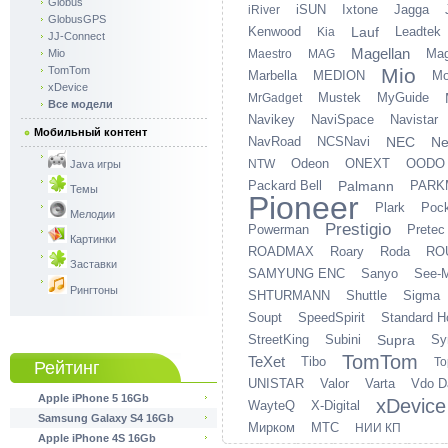
Globus
iSUN
Ixtone
Jagga
iRiver
GlobusGPS
Kenwood
Lauf
Leadtek
Kia
JJ-Connect
Magellan
Ma
Mio
Maestro
MAG
TomTom
Mio
Marbella
MEDION
Mo
xDevice
Mustek
MyGuide
MrGadget
Все модели
Navikey
NaviSpace
Navistar
Мобильный контент
NavRoad
NCSNavi
NEC
Ne
Odeon
ONEXT
OODO
NTW
Java игры
Packard Bell
Palmann
PARK
Темы
Pioneer
Plark
Pock
Мелодии
Prestigio
Powerman
Pretec
Картинки
ROADMAX
Roary
Roda
RO
Заставки
SAMYUNG ENC
Sanyo
See-
Рингтоны
SHTURMANN
Shuttle
Sigma
Soupt
SpeedSpirit
Standard H
StreetKing
Subini
Supra
Sy
TomTom
TeXet
Tibo
To
Рейтинг
UNISTAR
Valor
Varta
Vdo D
Apple iPhone 5 16Gb
xDevice
WayteQ
X-Digital
Samsung Galaxy S4 16Gb
Мирком
МТС
НИИ КП
Apple iPhone 4S 16Gb