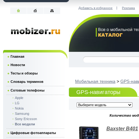
|
Добавить в избранное
Реклама
Главная
Новости
Тесты и обзоры
Мобильная техника
>
GPS-нав
Словарь терминов
Сотовые телефоны
GPS-навигаторы
Apple
LG
Nokia
Samsung
Количество моде
Sony Ericsson
Все модели
Baxster B401
Цифровые фотоаппараты