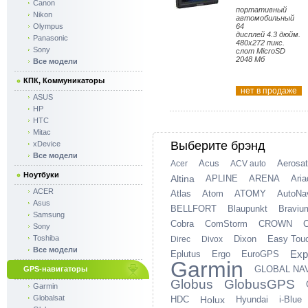
Canon
портативный
Nikon
автомобильный
Olympus
64
дисплей 4.3 дюйм.
Panasonic
480x272 пикс.
Sony
слот MicroSD
2048 Мб
Все модели
КПК, Коммуникаторы
нет в продаже
ASUS
HP
HTC
Mitac
Выберите брэнд
xDevice
Все модели
Acus
Aerosat
Acer
ACV auto
Ноутбуки
Altina
APLINE
ARENA
Ari
ACER
Atlas
Atom
ATOMY
AutoNa
Asus
BELLFORT
Blaupunkt
Braviu
Samsung
Cobra
ComStorm
CROWN
Sony
Toshiba
Dixon
Easy Tou
Direc
Divox
Все модели
Exp
Eplutus
Ergo
EuroGPS
Garmin
GLOBAL NA
GPS-навигаторы
Globus
GlobusGPS
Garmin
Globalsat
HDC
Holux
Hyundai
i-Blue