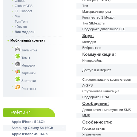
Размеры (ШxВxТ)
Globus
GlobusGPS
Тип
JJ-Connect
Материал корпуса
Mio
Количество SIM-карт
TomTom
Тип SIM-карты
xDevice
Поддержка диапазонов LTE
Все модели
Звук:
Мобильный контент
Мелодии
Вибровызов
Java игры
Коммуникации:
Темы
Интерфейсы
Мелодии
Доступ в интернет
Картинки
Синхронизация с компьютером
Заставки
A-GPS
Рингтоны
Спутниковая навигация
Поддержка DLNA
Сообщения:
Дополнительные функции SMS
Рейтинг
MMS
Особенности:
Apple iPhone 5 16Gb
Samsung Galaxy S4 16Gb
Громкая связь
Apple iPhone 4S 16Gb
Управление