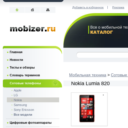
|
Добавить в избранное
Реклама
Главная
Новости
Тесты и обзоры
Мобильная техника
>
Сотовые
Словарь терминов
Nokia Lumia 820
Сотовые телефоны
Apple
LG
Nokia
Samsung
Sony Ericsson
Все модели
Цифровые фотоаппараты