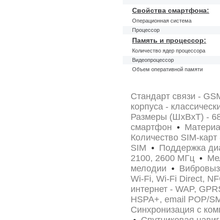
Свойства смартфона:
Операционная система
Процессор
Память и процессор:
Количество ядер процессора
Видеопроцессор
Объем оперативной памяти
Стандарт связи - GS
корпуса - классичес
Размеры (ШxВxТ) - 6
смартфон
•
Материал
Количество SIM-карт
SIM
•
Поддержка диап
2100, 2600 МГц
•
Мел
мелодии
•
Вибровызо
Wi-Fi, Wi-Fi Direct, N
интернет - WAP, GP
HSPA+, email POP/S
Синхронизация с ком