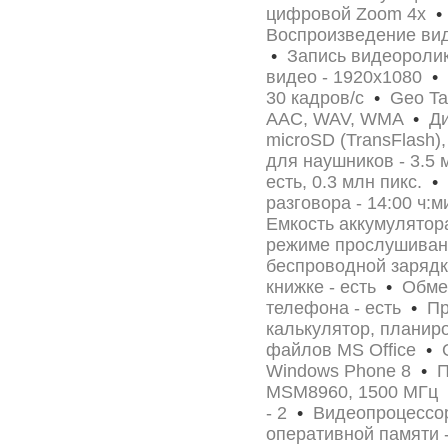
цифровой Zoom 4x
•
Воспроизведение вид
•
Запись видеоролик
видео - 1920x1080
•
М
30 кадров/с
•
Geo Tag
AAC, WAV, WMA
•
Ди
microSD (TransFlash)
для наушников - 3.5
есть, 0.3 млн пикс.
•
А
разговора - 14:00 ч:
Емкость аккумулятор
режиме прослушиван
беспроводной зарядк
книжке - есть
•
Обмен
телефона - есть
•
При
калькулятор, планир
файлов MS Office
•
О
Windows Phone 8
•
Пр
MSM8960, 1500 МГц
- 2
•
Видеопроцессор
оперативной памяти -