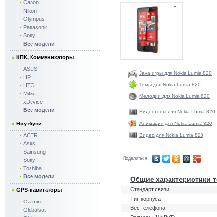
Canon
Nikon
Olympus
Panasonic
Sony
Все модели
КПК, Коммуникаторы
ASUS
Java игры для Nokia Lumia 820
HP
Темы для Nokia Lumia 820
HTC
Mitac
Мелодии для Nokia Lumia 820
xDevice
Все модели
Видеотоны для Nokia Lumia 820
Ноутбуки
Анимация для Nokia Lumia 820
ACER
Видео для Nokia Lumia 820
Asus
Samsung
Поделиться
Sony
Toshiba
Все модели
Общие характеристики т
Стандарт связи
GPS-навигаторы
Тип корпуса
Garmin
Вес телефона
Globalsat