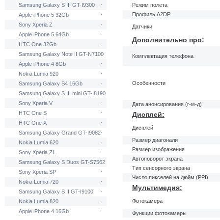
Samsung Galaxy S III GT-I9300
Режим полета
Профиль A2DP
Apple iPhone 5 32Gb
Sony Xperia Z
Датчики
Apple iPhone 5 64Gb
Дополнительно про:
HTC One 32Gb
Samsung Galaxy Note II GT-N7100
Комплектация телефона
Apple iPhone 4 8Gb
Nokia Lumia 920
Особенности
Samsung Galaxy S4 16Gb
Samsung Galaxy S III mini GT-I8190
Sony Xperia V
Дата анонсирования (г-м-д)
HTC One S
Дисплей:
HTC One X
Дисплей
Samsung Galaxy Grand GT-I9082
Размер диагонали
Nokia Lumia 620
Размер изображения
Sony Xperia ZL
Автоповорот экрана
Samsung Galaxy S Duos GT-S7562
Тип сенсорного экрана
Sony Xperia SP
Число пикселей на дюйм (PPI)
Nokia Lumia 720
Мультимедия:
Samsung Galaxy S II GT-I9100
Фотокамера
Nokia Lumia 820
Apple iPhone 4 16Gb
Функции фотокамеры