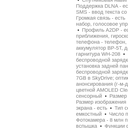
•
Спутниковая нави
Поддержка DLNA - е
SMS - ввод текста с
Громкая связь - есть
набор, голосовое у
•
Профиль A2DP - е
приближения, гироск
телефона - телефон, 
аккумулятор BP-5T, 
гарнитура WH-208
•
О
беспроводной зарядк
установка задней па
беспроводной зарядк
7GB в SkyDrive; опти
анонсирования (г-м-д
цветной AMOLED Clear
сенсорный
•
Размер 
Размер изображения
экрана - есть
•
Тип се
емкостный
•
Число пи
Фотокамера - 8 млн п
вспышка
•
Функции ф