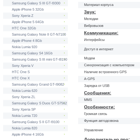
Samsung Galaxy S III GT-I9300
Материал корпуса
Apple iPhone 5 32Gb
Звук:
Sony Xperia Z
Мелодии
Apple iPhone 5 64Gb
Вибровызов
HTC One 32Gb
Коммуникации:
Samsung Galaxy Note II GT-N7100
Интерфейсы
Apple iPhone 4 8Gb
Nokia Lumia 920
Доступ в интернет
Samsung Galaxy S4 16Gb
Модем
Samsung Galaxy S III mini GT-I8190
Синхронизация с компьютером
Sony Xperia V
HTC One S
Наличие встроенного GPS
HTC One X
A-GPS
Samsung Galaxy Grand GT-I9082
Зарядка от USB
Nokia Lumia 620
Сообщения:
Sony Xperia ZL
MMS
Samsung Galaxy S Duos GT-S7562
Особенности:
Sony Xperia SP
Громкая связь
Nokia Lumia 720
Функция автодозвона
Samsung Galaxy S II GT-I9100
Nokia Lumia 820
Управление
Apple iPhone 4 16Gb
Дополнительно про: