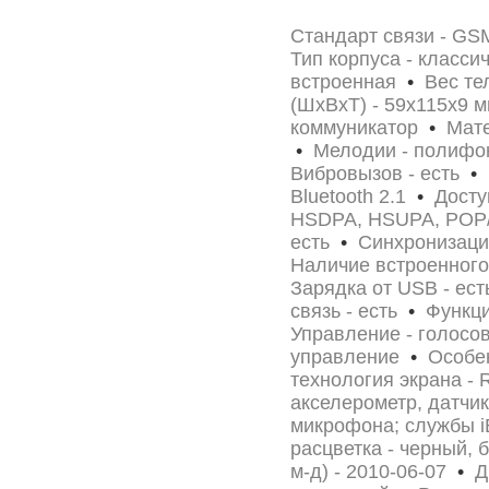
Стандарт связи - GS
Тип корпуса - класс
встроенная
•
Вес тел
(ШxВxТ) - 59x115x9
коммуникатор
•
Матер
•
Мелодии - полифо
Вибровызов - есть
•
И
Bluetooth 2.1
•
Доступ
HSDPA, HSUPA, POP
есть
•
Синхронизация
Наличие встроенного
Зарядка от USB - ес
связь - есть
•
Функци
Управление - голосо
управление
•
Особен
технология экрана - R
акселерометр, датчи
микрофона; службы iB
расцветка - черный,
м-д) - 2010-06-07
•
Ди