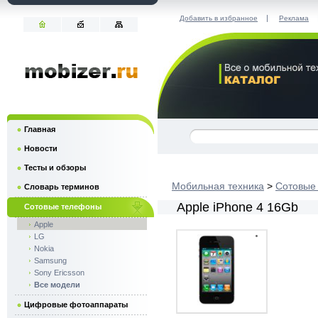
|
Добавить в избранное
Реклама
Главная
Новости
Тесты и обзоры
Мобильная техника
>
Сотовые
Словарь терминов
Apple iPhone 4 16Gb
Сотовые телефоны
Apple
LG
Nokia
Samsung
Sony Ericsson
Все модели
Цифровые фотоаппараты