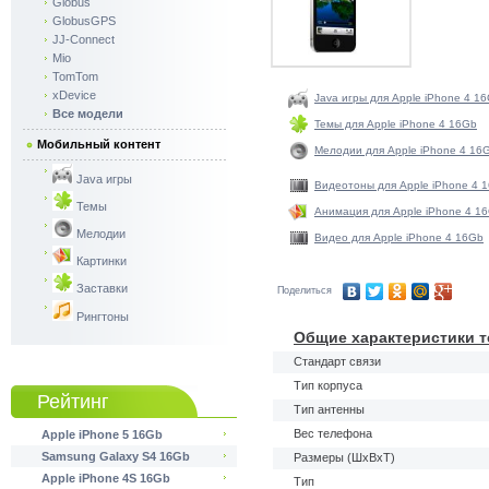
Globus
GlobusGPS
JJ-Connect
Mio
TomTom
xDevice
Java игры для Apple iPhone 4 1
Все модели
Темы для Apple iPhone 4 16Gb
Мобильный контент
Мелодии для Apple iPhone 4 16
Java игры
Видеотоны для Apple iPhone 4 
Темы
Анимация для Apple iPhone 4 1
Мелодии
Видео для Apple iPhone 4 16Gb
Картинки
Заставки
Поделиться
Рингтоны
Общие характеристики т
Стандарт связи
Тип корпуса
Рейтинг
Тип антенны
Вес телефона
Apple iPhone 5 16Gb
Samsung Galaxy S4 16Gb
Размеры (ШxВxТ)
Apple iPhone 4S 16Gb
Тип