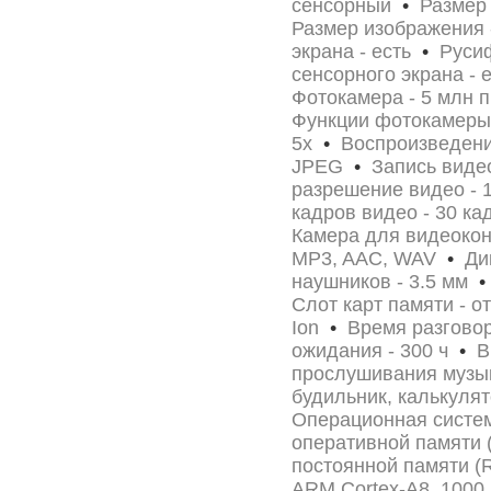
сенсорный
•
Размер 
Размер изображения 
экрана - есть
•
Русиф
сенсорного экрана - 
Фотокамера - 5 млн 
Функции фотокамеры
5x
•
Воспроизведение
JPEG
•
Запись видео
разрешение видео -
кадров видео - 30 к
Камера для видеоко
MP3, AAC, WAV
•
Дик
наушников - 3.5 мм
•
Слот карт памяти - о
Ion
•
Время разговор
ожидания - 300 ч
•
Вр
прослушивания музык
будильник, калькуля
Операционная систем
оперативной памяти 
постоянной памяти 
ARM Cortex-A8, 1000