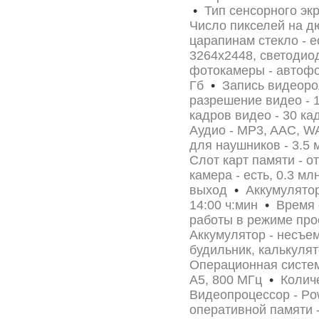
•
Тип сенсорного экр
Число пикселей на д
царапинам стекло - 
3264x2448, светоди
фотокамеры - автоф
Гб
•
Запись видеоро
разрешение видео -
кадров видео - 30 к
Аудио - MP3, AAC, 
для наушников - 3.5
Слот карт памяти - о
камера - есть, 0.3 мл
выход
•
Аккумулятор 
14:00 ч:мин
•
Время 
работы в режиме про
Аккумулятор - несъ
будильник, калькуля
Операционная систем
A5, 800 МГц
•
Количе
Видеопроцессор - 
оперативной памяти 