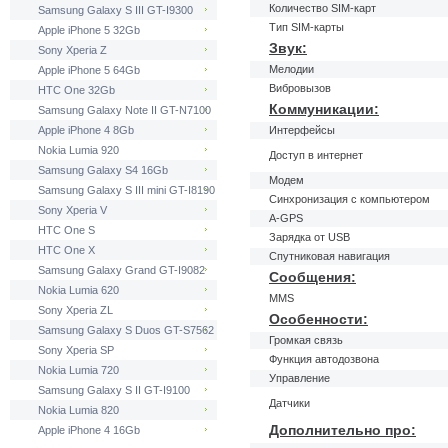
Количество SIM-карт
Samsung Galaxy S III GT-I9300
Тип SIM-карты
Apple iPhone 5 32Gb
Звук:
Sony Xperia Z
Мелодии
Apple iPhone 5 64Gb
Вибровызов
HTC One 32Gb
Коммуникации:
Samsung Galaxy Note II GT-N7100
Apple iPhone 4 8Gb
Интерфейсы
Nokia Lumia 920
Доступ в интернет
Samsung Galaxy S4 16Gb
Модем
Samsung Galaxy S III mini GT-I8190
Синхронизация с компьютером
Sony Xperia V
A-GPS
HTC One S
Зарядка от USB
HTC One X
Спутниковая навигация
Samsung Galaxy Grand GT-I9082
Сообщения:
Nokia Lumia 620
MMS
Sony Xperia ZL
Особенности:
Samsung Galaxy S Duos GT-S7562
Громкая связь
Sony Xperia SP
Функция автодозвона
Nokia Lumia 720
Управление
Samsung Galaxy S II GT-I9100
Датчики
Nokia Lumia 820
Дополнительно про:
Apple iPhone 4 16Gb