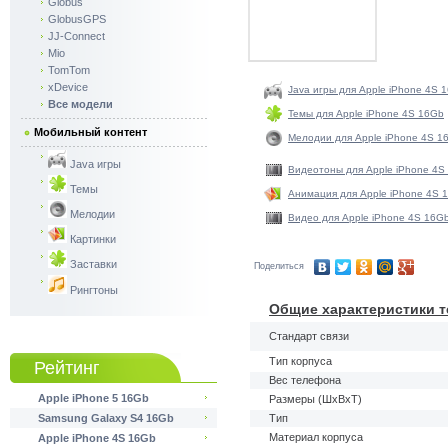
Globus
GlobusGPS
JJ-Connect
Mio
TomTom
xDevice
Java игры для Apple iPhone 4S 
Все модели
Темы для Apple iPhone 4S 16Gb
Мобильный контент
Мелодии для Apple iPhone 4S 1
Java игры
Видеотоны для Apple iPhone 4S
Темы
Анимация для Apple iPhone 4S 
Мелодии
Видео для Apple iPhone 4S 16G
Картинки
Заставки
Поделиться
Рингтоны
Общие характеристики т
Стандарт связи
Тип корпуса
Рейтинг
Вес телефона
Apple iPhone 5 16Gb
Размеры (ШxВxТ)
Samsung Galaxy S4 16Gb
Тип
Материал корпуса
Apple iPhone 4S 16Gb