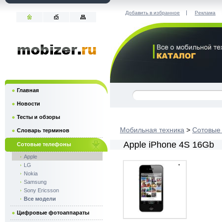
|
Добавить в избранное
Реклама
Главная
Новости
Тесты и обзоры
Мобильная техника
>
Сотовые
Словарь терминов
Apple iPhone 4S 16Gb
Сотовые телефоны
Apple
LG
Nokia
Samsung
Sony Ericsson
Все модели
Цифровые фотоаппараты