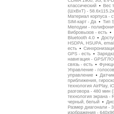
CDMA 1900, 3G, EV-
классический
•
Вес т
(ШxВxТ) - 58.6x115.
Материал корпуса - 
SIM-карт - Да
•
Тип S
Мелодии - полифони
Вибровызов - есть
•
И
Bluetooth 4.0
•
Доступ
HSDPA, HSUPA, ema
есть
•
Синхронизация
GPS - есть
•
Зарядка
навигация - GPS/Г
связь - есть
•
Функци
Управление - голосо
управление
•
Датчик
приближения, гироск
технология AirPlay, i
разговора - 480 мин 
технология экрана - R
черный, белый
•
Дисп
Размер диагонали - 
изображения - 640x