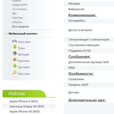
Globus
Мелодии
GlobusGPS
JJ-Connect
Вибровызов
Mio
Коммуникации:
TomTom
Интерфейсы
xDevice
Все модели
Доступ в интернет
Мобильный контент
Синхронизация с компьютером
Java игры
Спутниковая навигация
Темы
Поддержка DLNA
Мелодии
Сообщения:
Картинки
Дополнительные функции SMS
Заставки
MMS
Особенности:
Рингтоны
Управление
Профиль A2DP
Датчики
Рейтинг
Дополнительно про:
Apple iPhone 5 16Gb
Samsung Galaxy S4 16Gb
Apple iPhone 4S 16Gb