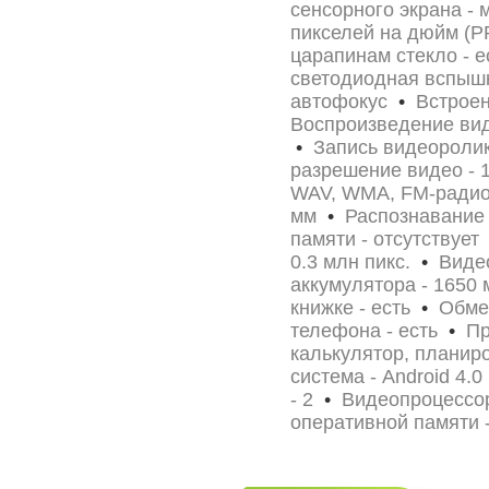
сенсорного экрана -
пикселей на дюйм (P
царапинам стекло - 
светодиодная вспы
автофокус
•
Встроен
Воспроизведение вид
•
Запись видеоролик
разрешение видео -
WAV, WMA, FM-рад
мм
•
Распознавание 
памяти - отсутствуе
0.3 млн пикс.
•
Видео
аккумулятора - 1650
книжке - есть
•
Обмен
телефона - есть
•
При
калькулятор, плани
система - Android 4.
- 2
•
Видеопроцессор
оперативной памяти -