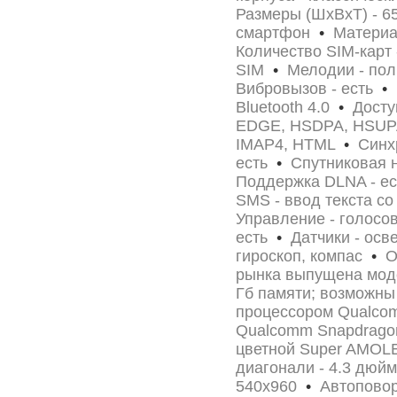
Размеры (ШxВxТ) - 6
смартфон
•
Материа
Количество SIM-карт
SIM
•
Мелодии - пол
Вибровызов - есть
•
И
Bluetooth 4.0
•
Доступ
EDGE, HSDPA, HSUPA
IMAP4, HTML
•
Синхр
есть
•
Спутниковая 
Поддержка DLNA - е
SMS - ввод текста с
Управление - голос
есть
•
Датчики - осв
гироскоп, компас
•
Ос
рынка выпущена модел
Гб памяти; возможны
процессором Qualcom
Qualcomm Snapdrago
цветной Super AMOL
диагонали - 4.3 дюй
540x960
•
Автоповоро