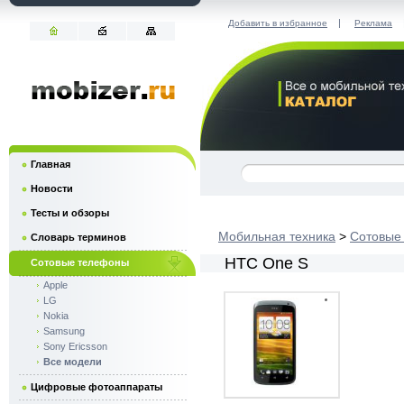
|
Добавить в избранное
Реклама
Главная
Новости
Тесты и обзоры
Мобильная техника
>
Сотовые
Словарь терминов
HTC One S
Сотовые телефоны
Apple
LG
Nokia
Samsung
Sony Ericsson
Все модели
Цифровые фотоаппараты