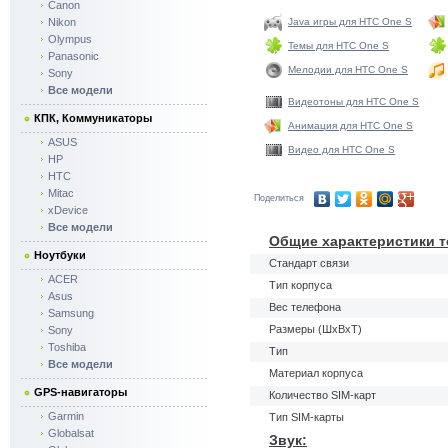
Canon
Nikon
Java игры для HTC One S
Olympus
Темы для HTC One S
Panasonic
Мелодии для HTC One S
Sony
Все модели
Видеотоны для HTC One S
КПК, Коммуникаторы
Анимация для HTC One S
ASUS
Видео для HTC One S
HP
HTC
Mitac
Поделиться
xDevice
Все модели
Общие характеристики т
Ноутбуки
Стандарт связи
ACER
Тип корпуса
Asus
Вес телефона
Samsung
Размеры (ШxВxТ)
Sony
Toshiba
Тип
Все модели
Материал корпуса
GPS-навигаторы
Количество SIM-карт
Garmin
Тип SIM-карты
Globalsat
Звук: