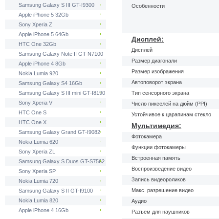
Samsung Galaxy S III GT-I9300
Особенности
Apple iPhone 5 32Gb
Sony Xperia Z
Apple iPhone 5 64Gb
Дисплей:
HTC One 32Gb
Дисплей
Samsung Galaxy Note II GT-N7100
Размер диагонали
Apple iPhone 4 8Gb
Размер изображения
Nokia Lumia 920
Автоповорот экрана
Samsung Galaxy S4 16Gb
Samsung Galaxy S III mini GT-I8190
Тип сенсорного экрана
Sony Xperia V
Число пикселей на дюйм (PPI)
HTC One S
Устойчивое к царапинам стекло
HTC One X
Мультимедия:
Samsung Galaxy Grand GT-I9082
Фотокамера
Nokia Lumia 620
Функции фотокамеры
Sony Xperia ZL
Встроенная память
Samsung Galaxy S Duos GT-S7562
Воспроизведение видео
Sony Xperia SP
Запись видеороликов
Nokia Lumia 720
Макс. разрешение видео
Samsung Galaxy S II GT-I9100
Nokia Lumia 820
Аудио
Apple iPhone 4 16Gb
Разъем для наушников