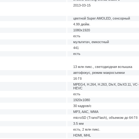
2013-03-15
цветной Super AMOLED, сенсорный
4.99 дюйм.
1080x1920
есть
мультитач, емкостный
441
есть
13 млн пикс., светодиодная вспышка
автофокус, режим макросъемки
16 Гб
MPEG4, H.264, H.263, DivX, DivX3.11, VC
HEVC
есть
1920x1080
30 кадров/с
MP3, AAC, WMA
microSD (TransFlash), объемом до 64 Гб
3.5 мм
есть, 2 млн пикс.
HDMI, MHL