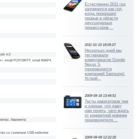
Естественно 2011 год
запомнился как год,
когда произошел
прорыв в области
двухъядерных
процессоров ...
2011-01-10 18:05:07
Несколько дней мы
oth 4.0
тестировали
коммуникатор Google
, email POP/SMTP, email IMAP4,
Nexus S,
(производится
компанией Samsung).
Устрой...
2009-09-16 13:44:51
Тесты навигаторов тем
и хороши, что дают
нам понять, чего ждать
от конкретной новинки
компас, барометр
производителя....
йство со съемным USB-кабелем
2009-09-09 12:22:20