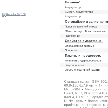
Питание:
Аккумулятор
Емкость аккумулятора
Аккумулятор
Органайзер и записная к
Поиск по записной книжке
Обмен между SIM-картой и памят
Приложения
Свойства смартфона:
Операционная система
Процессор
Память и процессор:
Количество ядер процессора
Видеопроцессор
Объем оперативной памяти
Стандарт связи - GSM 900
69.8x136.6x7.9 мм
•
Тип -
Micro-SIM
•
Мелодии - по
Direct, NFC, Bluetooth 4.0
•
IMAP4, HTML
•
Зарядка от
DLNA - есть
•
Дополнительн
приближения, гироскоп, к