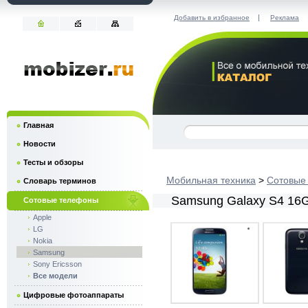
|
Добавить в избранное
Реклама
Главная
Новости
Тесты и обзоры
Мобильная техника
>
Сотовые
Словарь терминов
Samsung Galaxy S4 16G
Сотовые телефоны
Apple
LG
Nokia
Samsung
Sony Ericsson
Все модели
Цифровые фотоаппараты