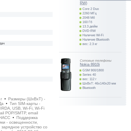
RW)
Core 2 Duo
2260 МГц
2048 Мб
160 Гб
13.3 дюйм
DVD-RW
Наличие Wi-Fi
Наличие Bluetooth
дач
вес: 2.3 кг
Сотовые телефоны
Nokia 8910i
GSM 900/1800
Series 40
вес: 112 г
ШхВхТ: 46x140x20 мм
Bluetooth
 г
•
Размеры (ШxВxТ) -
 Да
•
Тип SIM-карты -
RDA, USB, Wi-Fi, Wi-Fi
il POP/SMTP, email
ЛОНАСС
•
Поддержка
ки - освещенности,
 зарядное устройство со