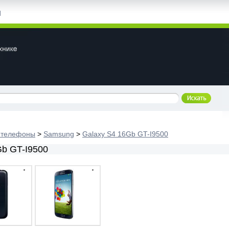
|
 телефоны
>
Samsung
>
Galaxy S4 16Gb GT-I9500
b GT-I9500