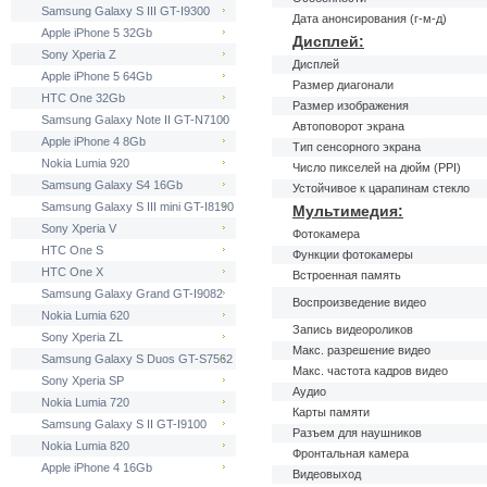
Samsung Galaxy S III GT-I9300
Дата анонсирования (г-м-д)
Apple iPhone 5 32Gb
Дисплей:
Sony Xperia Z
Дисплей
Apple iPhone 5 64Gb
Размер диагонали
HTC One 32Gb
Размер изображения
Samsung Galaxy Note II GT-N7100
Автоповорот экрана
Apple iPhone 4 8Gb
Тип сенсорного экрана
Nokia Lumia 920
Число пикселей на дюйм (PPI)
Samsung Galaxy S4 16Gb
Устойчивое к царапинам стекло
Samsung Galaxy S III mini GT-I8190
Мультимедия:
Sony Xperia V
Фотокамера
HTC One S
Функции фотокамеры
HTC One X
Встроенная память
Samsung Galaxy Grand GT-I9082
Воспроизведение видео
Nokia Lumia 620
Запись видеороликов
Sony Xperia ZL
Макс. разрешение видео
Samsung Galaxy S Duos GT-S7562
Макс. частота кадров видео
Sony Xperia SP
Аудио
Nokia Lumia 720
Карты памяти
Samsung Galaxy S II GT-I9100
Разъем для наушников
Nokia Lumia 820
Фронтальная камера
Apple iPhone 4 16Gb
Видеовыход