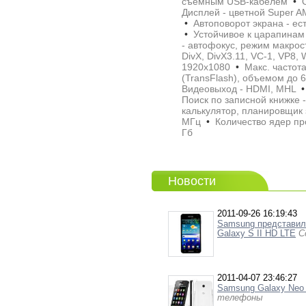
съемным USB-кабелем
•
О
Дисплей - цветной Super
•
Автоповорот экрана - е
•
Устойчивое к царапинам 
- автофокус, режим макр
DivX, DivX3.11, VC-1, VP8
1920x1080
•
Макс. частота
(TransFlash), объемом до 
Видеовыход - HDMI, MHL
•
Поиск по записной книжке 
калькулятор, планировщик
МГц
•
Количество ядер пр
Гб
Новости
2011-09-26 16:19:43
Samsung представил 
Galaxy S II HD LTE
С
2011-04-07 23:46:27
Samsung Galaxy Neo
телефоны