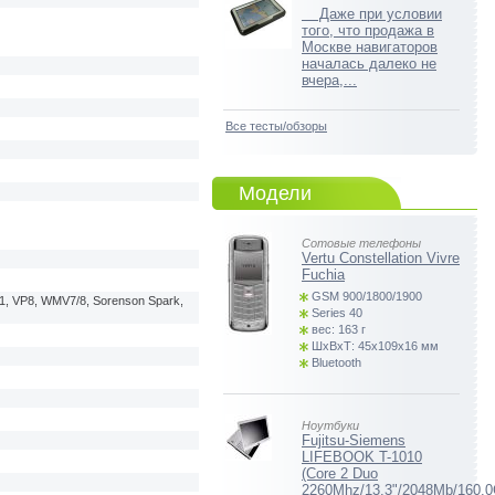
Даже при условии
того, что продажа в
Москве навигаторов
началась далеко не
вчера,...
Все тесты/обзоры
Модели
Сотовые телефоны
Vertu Constellation Vivre
Fuchia
GSM 900/1800/1900
-1, VP8, WMV7/8, Sorenson Spark,
Series 40
вес: 163 г
ШхВхТ: 45x109x16 мм
Bluetooth
Ноутбуки
Fujitsu-Siemens
LIFEBOOK T-1010
(Core 2 Duo
2260Mhz/13.3"/2048Mb/160.