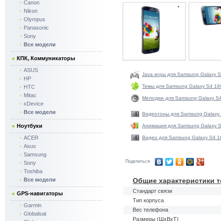
Canon
Nikon
Olympus
Panasonic
Sony
Все модели
КПК, Коммуникаторы
ASUS
Java игры для Samsung Galaxy 
HP
Темы для Samsung Galaxy S4 16
HTC
Mitac
Мелодии для Samsung Galaxy S4
xDevice
Все модели
Видеотоны для Samsung Galaxy 
Ноутбуки
Анимация для Samsung Galaxy S
ACER
Видео для Samsung Galaxy S4 1
Asus
Samsung
Поделиться
Sony
Toshiba
Все модели
Общие характеристики т
Стандарт связи
GPS-навигаторы
Тип корпуса
Garmin
Вес телефона
Globalsat
Размеры (ШxВxТ)