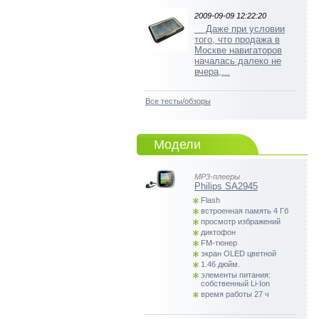
2009-09-09 12:22:20
Даже при условии
того, что продажа в
Москве навигаторов
началась далеко не
вчера,...
Все тесты/обзоры
Модели
MP3-плееры
Philips SA2945
Flash
встроенная память 4 Гб
просмотр избражений
диктофон
FM-тюнер
экран OLED цветной
1.46 дюйм.
элементы питания:
собственный Li-Ion
время работы 27 ч