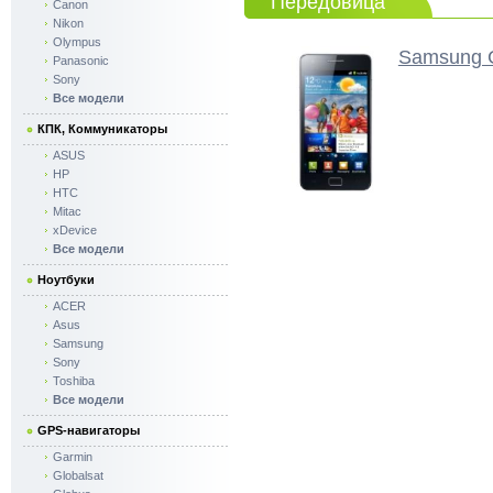
Передовица
Canon
Nikon
Olympus
Samsung G
Panasonic
Sony
Все модели
КПК, Коммуникаторы
ASUS
HP
HTC
Mitac
xDevice
Все модели
Ноутбуки
ACER
Asus
Samsung
Sony
Toshiba
Все модели
GPS-навигаторы
Garmin
Globalsat