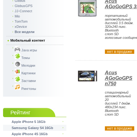
Acus
Globus
GlobusGPS
AGoGoGPS 3
JJ-Connect
портативный
Mio
автомобильный
TomTom
дисплей 3.5 дюйм.
xDevice
320x240 пикс.
Bluetooth
Все модели
слот SD
голосовые сообщен
Мобильный контент
Java игры
нет в продаже
Темы
Мелодии
Acus
Картинки
AGoGoGPS
Заставки
n750
Рингтоны
стационарный
автомобильный
20
дисплей 7 дюйм.
480x234 пикс.
Bluetooth
Рейтинг
слот SD
Apple iPhone 5 16Gb
Samsung Galaxy S4 16Gb
нет в продаже
Apple iPhone 4S 16Gb