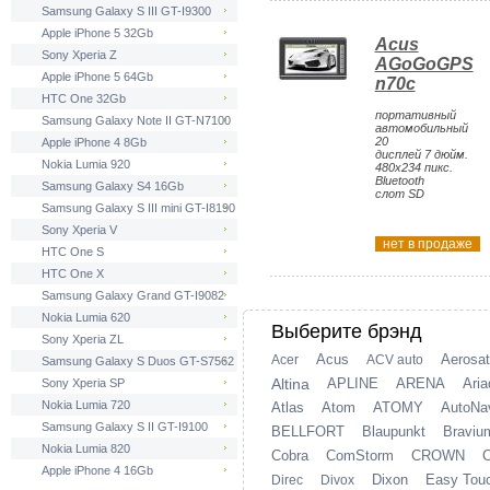
Samsung Galaxy S III GT-I9300
Apple iPhone 5 32Gb
Acus
Sony Xperia Z
AGoGoGPS
Apple iPhone 5 64Gb
n70c
HTC One 32Gb
портативный
Samsung Galaxy Note II GT-N7100
автомобильный
20
Apple iPhone 4 8Gb
дисплей 7 дюйм.
Nokia Lumia 920
480x234 пикс.
Bluetooth
Samsung Galaxy S4 16Gb
слот SD
Samsung Galaxy S III mini GT-I8190
Sony Xperia V
нет в продаже
HTC One S
HTC One X
Samsung Galaxy Grand GT-I9082
Nokia Lumia 620
Выберите брэнд
Sony Xperia ZL
Acus
Aerosat
Acer
ACV auto
Samsung Galaxy S Duos GT-S7562
Altina
APLINE
ARENA
Ari
Sony Xperia SP
Nokia Lumia 720
Atlas
Atom
ATOMY
AutoNa
Samsung Galaxy S II GT-I9100
BELLFORT
Blaupunkt
Braviu
Nokia Lumia 820
Cobra
ComStorm
CROWN
Apple iPhone 4 16Gb
Dixon
Easy Tou
Direc
Divox