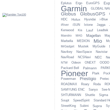
Exp
Eplutus
Ergo
EuroGPS
Garmin
GLOBAL NA
Globus
GlobusGPS
HDC
Holux
Hyundai
i-Blue
iSUN
Ixtone
Jagga
iRiver
Kenwood
Lauf
Leadtek
Kia
Magellan
Ma
Maestro
MAG
Mio
Marbella
MEDION
Mo
Mustek
MyGuide
MrGadget
Navikey
NaviSpace
Navistar
NavRoad
NCSNavi
NEC
Ne
Odeon
ONEXT
OODO
NTW
Packard Bell
Palmann
PARK
Pioneer
Plark
Pock
Prestigio
Powerman
Pretec
ROADMAX
Roary
Roda
RO
SAMYUNG ENC
Sanyo
See-
SHTURMANN
Shuttle
Sigma
Soupt
SpeedSpirit
Standard H
StreetKing
Subini
Supra
Sy