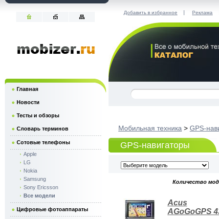
|
Добавить в избранное
Реклама
Главная
Новости
Тесты и обзоры
Мобильная техника
>
GPS-нав
Словарь терминов
Сотовые телефоны
GPS-навигаторы
Apple
LG
Nokia
Samsung
Количество моде
Sony Ericsson
Все модели
Acus
Цифровые фотоаппараты
AGoGoGPS 4