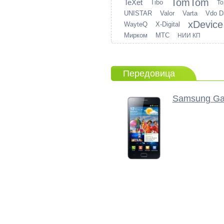
TomTom
TeXet
Tibo
To
UNISTAR
Valor
Varta
Vdo D
xDevice
WayteQ
X-Digital
Мирком
МТС
НИИ КП
Передовица
Samsung Gal