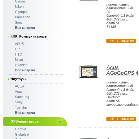
Canon
портативный
Nikon
автомобильный
Olympus
20
дисплей 4.3 дюйм.
Panasonic
480x272 пикс.
Sony
слот SD
64 Мб
Все модели
КПК, Коммуникаторы
нет в продаже
ASUS
HP
HTC
Mitac
xDevice
Acus
Все модели
AGoGoGPS 4
Ноутбуки
портативный
автомобильный
ACER
дисплей 4.3 дюйм.
Asus
480x272 пикс.
Samsung
Bluetooth
слот SD
Sony
голосовые сообщен
Toshiba
Все модели
нет в продаже
GPS-навигаторы
Garmin
Globalsat