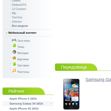
Globus
GlobusGPS
JJ-Connect
Mio
TomTom
xDevice
Все модели
Мобильный контент
Java игры
Темы
Мелодии
Картинки
Заставки
Передовица
Рингтоны
Samsung Gal
Рейтинг
Apple iPhone 5 16Gb
Samsung Galaxy S4 16Gb
Apple iPhone 4S 16Gb