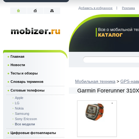
|
Добавить в избранное
Реклама
Главная
Новости
Тесты и обзоры
Мобильная техника
>
GPS-нав
Словарь терминов
Garmin Forerunner 310
Сотовые телефоны
Apple
LG
Nokia
Samsung
Sony Ericsson
Все модели
Цифровые фотоаппараты