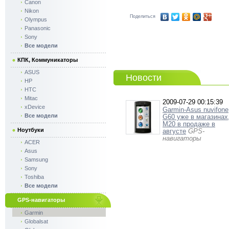
Canon
Nikon
Поделиться
Olympus
Panasonic
Sony
Все модели
КПК, Коммуникаторы
ASUS
Новости
HP
HTC
Mitac
2009-07-29 00:15:39
xDevice
Garmin-Asus nuvifone
Все модели
G60 уже в магазинах
M20 в продаже в
Ноутбуки
августе
GPS-
навигаторы
ACER
Asus
Samsung
Sony
Toshiba
Все модели
GPS-навигаторы
Garmin
Globalsat