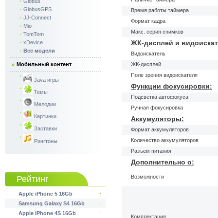
Globus
GlobusGPS
Время работы таймера
JJ-Connect
Формат кадра
Mio
Макс. серия снимков
TomTom
ЖК-дисплей и видоискат
xDevice
Все модели
Видоискатель
Мобильный контент
ЖК-дисплей
Поле зрения видоискателя
Java игры
Функции фокусировки:
Темы
Подсветка автофокуса
Мелодии
Ручная фокусировка
Картинки
Аккумуляторы:
Заставки
Формат аккумуляторов
Количество аккумуляторов
Рингтоны
Разъем питания
Дополнительно о:
Возможности
Рейтинг
Apple iPhone 5 16Gb
Samsung Galaxy S4 16Gb
Apple iPhone 4S 16Gb
Комплектация