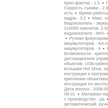
Кроп-фактор - 1.5
•
Г
Скорость съемки - 2.
есть
•
Время работы 
кадра - 3:2
•
Макс. с
Видоискатель - зерк
210000 пикселов, 2.
видоискателя - 96%
•
Ручная фокусировк
аккумуляторов - AA
аккумуляторов - 4
•
Р
Возможности - крепл
дистанционное упр
объектив, USB-кабель
вспышки Hot Shoe, з
инструкция к програ
крепления объектива
инструкция по экспл
Дата анонса - 2006-
08-01
•
Материал кор
с производства - да
автоматический, ручн