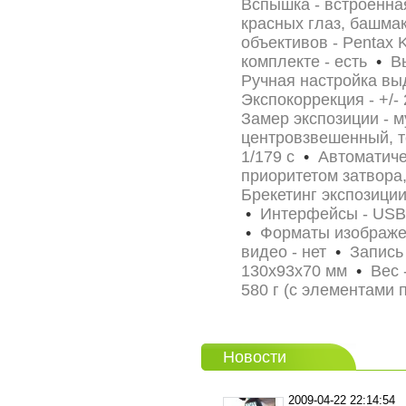
Вспышка - встроенна
красных глаз, башма
объективов - Pentax
комплекте - есть
•
Вы
Ручная настройка вы
Экспокоррекция - +/-
Замер экспозиции - 
центровзвешенный, 
1/179 c
•
Автоматичес
приоритетом затвор
Брекетинг экспозиции
•
Интерфейсы - USB 2
•
Форматы изображе
видео - нет
•
Запись 
130x93x70 мм
•
Вес -
580 г (с элементами 
Новости
2009-04-22 22:14:54