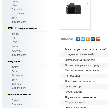
Canon
Nikon
Olympus
Panasonic
Sony
Все модели
КПК, Коммуникаторы
ASUS
HP
Поделиться
HTC
Mitac
Матрица фотоаппарата:
xDevice
Общее число пикселей
Все модели
Эффективных пикселей
Ноутбуки
Физический размер матрицы
ACER
Максимальное разрешение
Asus
Samsung
Тип матрицы
Sony
Светочувствительность
Toshiba
Кроп-фактор
Все модели
Глубина цвета
GPS-навигаторы
Функции съемки в:
Garmin
Скорость съемки
Globalsat
Наличие таймера