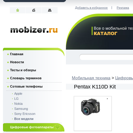
|
Добавить в избранное
Реклама
Главная
Новости
Тесты и обзоры
Мобильная техника
>
Цифровы
Словарь терминов
Pentax K110D Kit
Сотовые телефоны
Apple
LG
Nokia
Samsung
Sony Ericsson
Все модели
Цифровые фотоаппараты