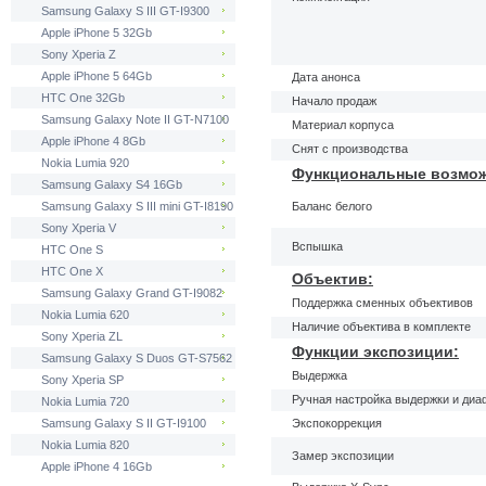
Samsung Galaxy S III GT-I9300
Apple iPhone 5 32Gb
Sony Xperia Z
Apple iPhone 5 64Gb
Дата анонса
HTC One 32Gb
Начало продаж
Samsung Galaxy Note II GT-N7100
Материал корпуса
Apple iPhone 4 8Gb
Снят с производства
Nokia Lumia 920
Функциональные возмож
Samsung Galaxy S4 16Gb
Samsung Galaxy S III mini GT-I8190
Баланс белого
Sony Xperia V
Вспышка
HTC One S
HTC One X
Объектив:
Samsung Galaxy Grand GT-I9082
Поддержка сменных объективов
Nokia Lumia 620
Наличие объектива в комплекте
Sony Xperia ZL
Функции экспозиции:
Samsung Galaxy S Duos GT-S7562
Выдержка
Sony Xperia SP
Ручная настройка выдержки и ди
Nokia Lumia 720
Samsung Galaxy S II GT-I9100
Экспокоррекция
Nokia Lumia 820
Замер экспозиции
Apple iPhone 4 16Gb