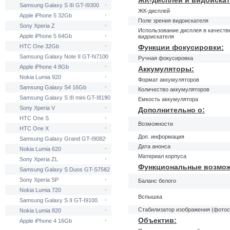
ЖК-дисплей и видоискат
Samsung Galaxy S III GT-I9300
ЖК-дисплей
Apple iPhone 5 32Gb
Поле зрения видоискателя
Sony Xperia Z
Использование дисплея в качеств
Apple iPhone 5 64Gb
видоискателя
HTC One 32Gb
Функции фокусировки:
Samsung Galaxy Note II GT-N7100
Ручная фокусировка
Apple iPhone 4 8Gb
Аккумуляторы:
Nokia Lumia 920
Формат аккумуляторов
Samsung Galaxy S4 16Gb
Количество аккумуляторов
Samsung Galaxy S III mini GT-I8190
Емкость аккумулятора
Sony Xperia V
Дополнительно о:
HTC One S
Возможности
HTC One X
Доп. информация
Samsung Galaxy Grand GT-I9082
Дата анонса
Nokia Lumia 620
Материал корпуса
Sony Xperia ZL
Функциональные возмож
Samsung Galaxy S Duos GT-S7562
Sony Xperia SP
Баланс белого
Nokia Lumia 720
Вспышка
Samsung Galaxy S II GT-I9100
Стабилизатор изображения (фото
Nokia Lumia 820
Объектив:
Apple iPhone 4 16Gb