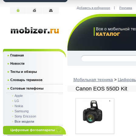
|
Добавить в избранное
Реклама
Главная
Новости
Тесты и обзоры
Мобильная техника
>
Цифровы
Словарь терминов
Canon EOS 550D Kit
Сотовые телефоны
Apple
LG
Nokia
Samsung
Sony Ericsson
Все модели
Цифровые фотоаппараты