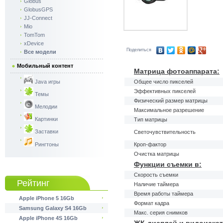
Globus
GlobusGPS
JJ-Connect
Mio
TomTom
xDevice
Поделиться
Все модели
Мобильный контент
Матрица фотоаппарата:
Java игры
Общее число пикселей
Эффективных пикселей
Темы
Физический размер матрицы
Мелодии
Максимальное разрешение
Картинки
Тип матрицы
Заставки
Светочувствительность
Рингтоны
Кроп-фактор
Очистка матрицы
Функции съемки в:
Скорость съемки
Рейтинг
Наличие таймера
Время работы таймера
Apple iPhone 5 16Gb
Формат кадра
Samsung Galaxy S4 16Gb
Макс. серия снимков
Apple iPhone 4S 16Gb