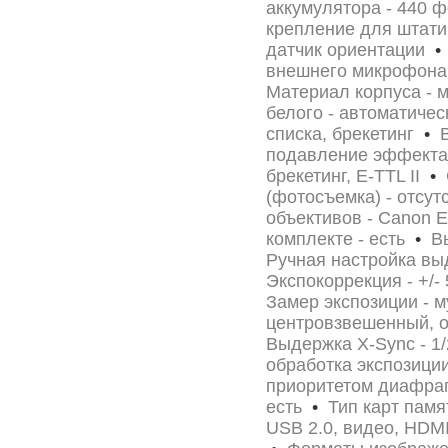
аккумулятора - 440
крепление для штати
датчик ориентации
•
внешнего микрофон
Материал корпуса - 
белого - автоматичес
списка, брекетинг
•
В
подавление эффекта 
брекетинг, E-TTL II
•
С
(фотосъемка) - отсу
объективов - Canon 
комплекте - есть
•
Вы
Ручная настройка вы
Экспокоррекция - +/-
Замер экспозиции - 
центровзвешенный, о
Выдержка X-Sync - 1
обработка экспозиции
приоритетом диафр
есть
•
Тип карт памя
USB 2.0, видео, HDMI