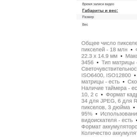
Время записи видео
Габариты и вес:
Размер
Вес
Общее число пикселе
пикселей - 18 млн
•
Ф
22.3 х 14.9 мм
•
Макс
3456
•
Тип матрицы
Светочувствительность
ISO6400, ISO12800
•
матрицы - есть
•
Скор
Наличие таймера - е
10, 2 c
•
Формат кадр
34 для JPEG, 6 для
пикселов, 3 дюйма
•
95%
•
Использование
видоискателя - есть
Формат аккумуляторо
Количество аккумуля